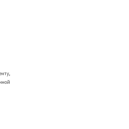
нту,
чной