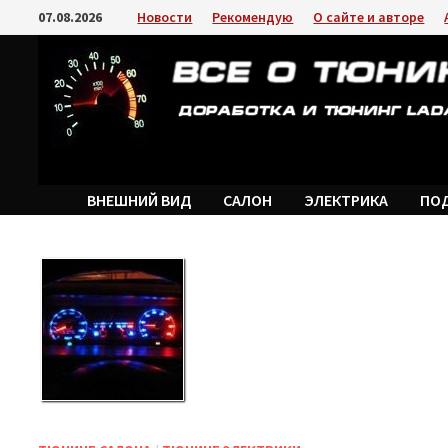
Перейти
07.08.2026
Новости
Рекомендую
О сайте и авторе
к
содержимому
ВНЕШНИЙ ВИД
САЛОН
ЭЛЕКТРИКА
ПО