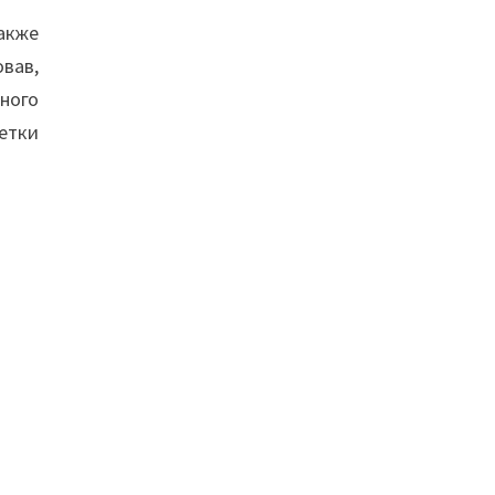
акже
вав,
ного
етки