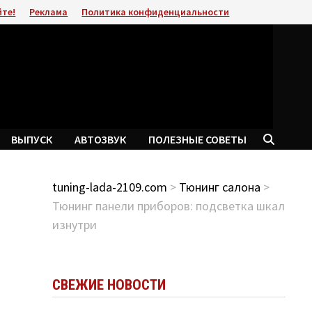
йте!
Реклама
Политика конфиденциальности
ВЫПУСК
АВТОЗВУК
ПОЛЕЗНЫЕ СОВЕТЫ
tuning-lada-2109.com
>
Тюнинг салона
>
Тюнинг панели приборов: подсветка шкал
изнутри
СВЕЖИЕ НОВОСТИ