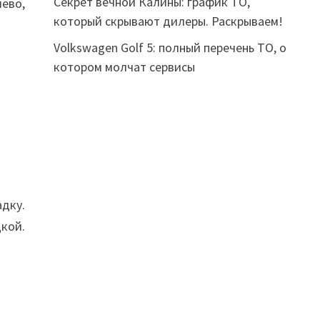
Секрет вечной Калины: график ТО,
ево,
который скрывают дилеры. Раскрываем!
Volkswagen Golf 5: полный перечень ТО, о
котором молчат сервисы
дку.
дкой.