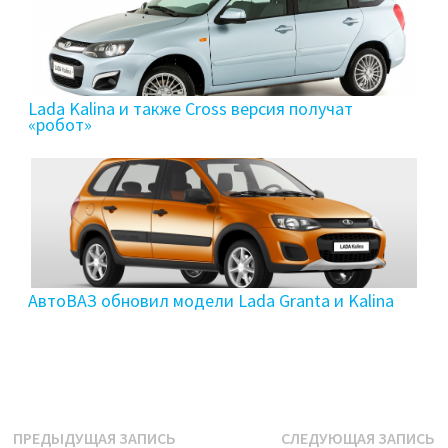
Lada Kalina и также Cross версия получат
«робот»
АвтоВАЗ обновил модели Lada Granta и Kalina
Навигация
Предыдущая
С
ПРЕДЫДУЩАЯ ЗАПИСЬ
СЛЕДУЮЩАЯ ЗАПИСЬ