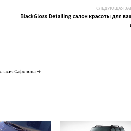
СЛЕДУЮЩАЯ ЗА
BlackGloss Detailing салон красоты для ва
астасия Сафонова →