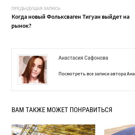
Навигация
Предыдущая
ПРЕДЫДУЩАЯ ЗАПИСЬ
запись:
Когда новый Фольксваген Тигуан выйдет на
по
рынок?
записям
Анастасия Сафонова
Посмотреть все записи автора Ан
ВАМ ТАКЖЕ МОЖЕТ ПОНРАВИТЬСЯ