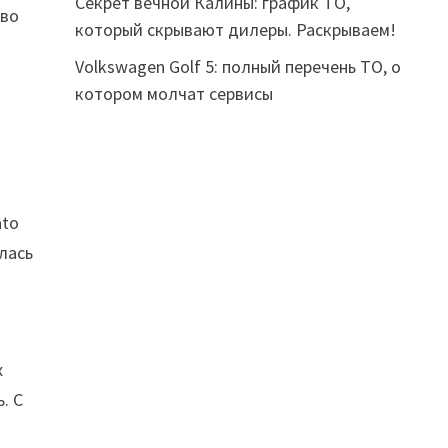
Секрет вечной Калины: график ТО,
 во
который скрывают дилеры. Раскрываем!
Volkswagen Golf 5: полный перечень ТО, о
котором молчат сервисы
ato
лась
х
. С