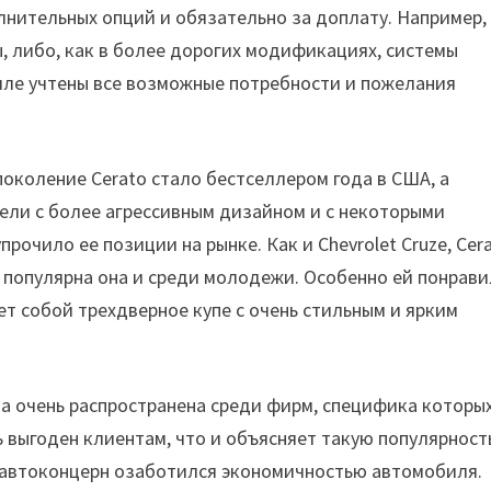
нительных опций и обязательно за доплату. Например,
, либо, как в более дорогих модификациях, системы
биле учтены все возможные потребности и пожелания
околение Cerato стало бестселлером года в США, а
дели с более агрессивным дизайном и с некоторыми
очило ее позиции на рынке. Как и Chevrolet Cruze, Cer
 популярна она и среди молодежи. Особенно ей понрави
ет собой трехдверное купе с очень стильным и ярким
ла очень распространена среди фирм, специфика которы
нь выгоден клиентам, что и объясняет такую популярность
 автоконцерн озаботился экономичностью автомобиля.