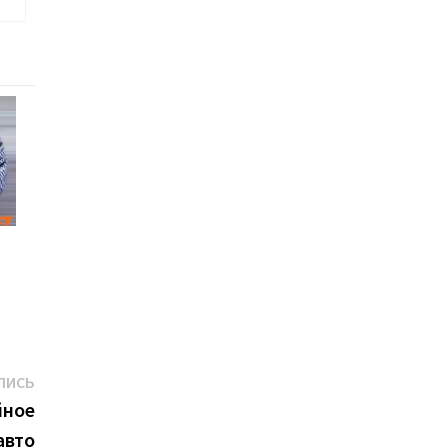
Следующая
ПИСЬ
запись:
йное
авто