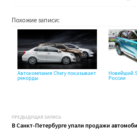
Похожие записи:
Автокомпания Chery показывает
Новейший Su
рекорды
России
Навигация
Предыдущая
ПРЕДЫДУЩАЯ ЗАПИСЬ
запись:
В Санкт-Петербурге упали продажи автомоб
по