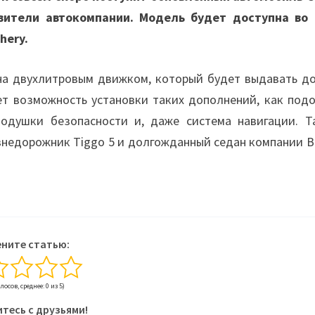
вители автокомпании. Модель будет доступна во 
hery.
на двухлитровым движком, который будет выдавать до
ет возможность установки таких дополнений, как подо
 подушки безопасности и, даже система навигации. Т
 внедорожник Tiggo 5 и долгожданный седан компании B
ните статью:
олосов, среднее: 0 из 5)
тесь с друзьями!