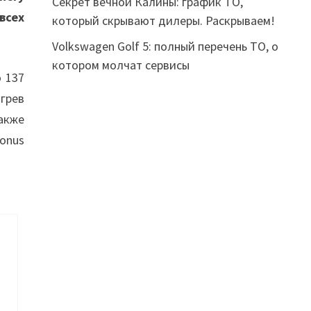
Секрет вечной Калины: график ТО,
всех
который скрывают дилеры. Раскрываем!
Volkswagen Golf 5: полный перечень ТО, о
котором молчат сервисы
 137
грев
акже
onus