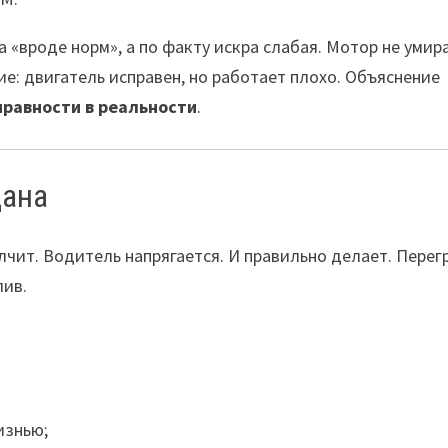
а «вроде норм», а по факту искра слабая. Мотор не умир
ие: двигатель исправен, но работает плохо. Объяснение
правности в реальности
.
дана
лчит. Водитель напрягается. И правильно делает. Перег
лив.
изнью;