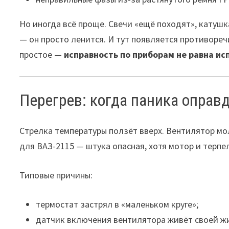
Но иногда всё проще. Свечи «ещё походят», катушк
— он просто ленится. И тут появляется противореч
простое —
исправность по приборам не равна ис
Перегрев: когда паника оправ
Стрелка температуры ползёт вверх. Вентилятор мо
для ВАЗ-2115 — штука опасная, хотя мотор и терпе
Типовые причины:
термостат застрял в «маленьком круге»;
датчик включения вентилятора живёт своей ж