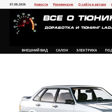
Перейти
07.08.2026
Новости
Рекомендую
О сайте и авторе
к
содержимому
ВНЕШНИЙ ВИД
САЛОН
ЭЛЕКТРИКА
ПО