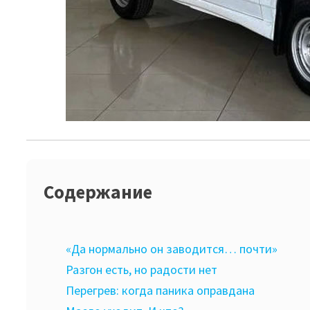
Содержание
«Да нормально он заводится… почти»
Разгон есть, но радости нет
Перегрев: когда паника оправдана