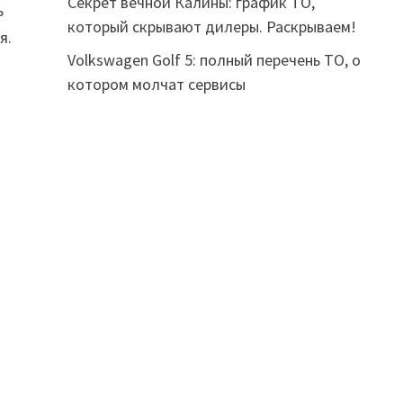
Секрет вечной Калины: график ТО,
ь
который скрывают дилеры. Раскрываем!
я.
Volkswagen Golf 5: полный перечень ТО, о
котором молчат сервисы