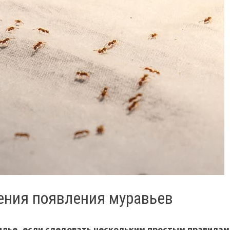
ения появления муравьев
илье, если следовать нескольким простым правилам