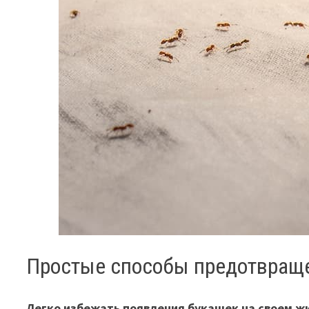
Простые способы предотвращ
Легко избежать появления букашек на своем ж