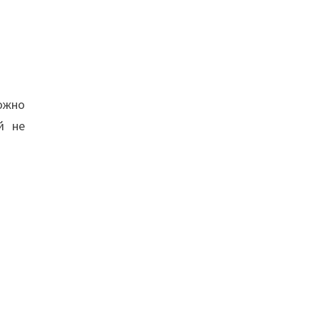
ожно
й не