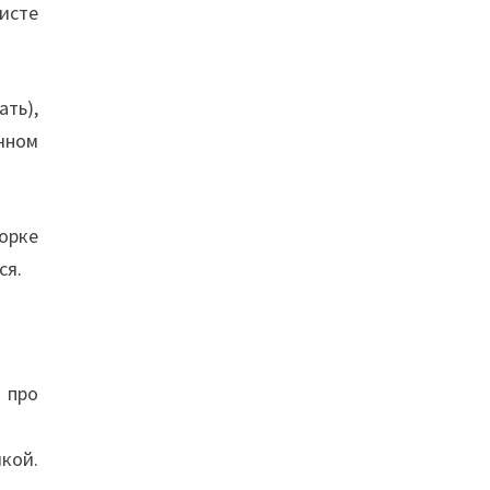
исте
ать),
чном
орке
ся.
 про
кой.