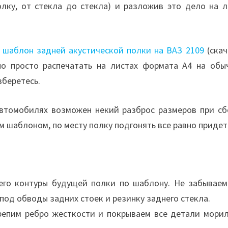
лку, от стекла до стекла) и разложив это дело на л
й
шаблон задней акустической полки на ВАЗ 2109
(скач
но просто распечатать на листах формата А4 на обы
зберетесь.
автомобилях возможен некий разброс размеров при сб
 шаблоном, по месту полку подгонять все равно придет
него контуры будущей полки по шаблону. Не забываем
под обводы задних стоек и резинку заднего стекла.
репим ребро жесткости и покрываем все детали морил