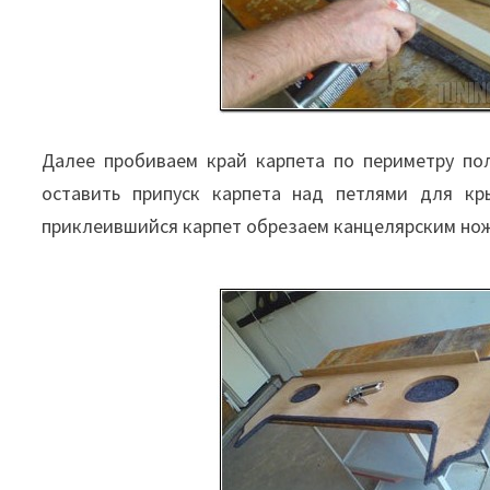
Далее пробиваем край карпета по периметру по
оставить припуск карпета над петлями для кр
приклеившийся карпет обрезаем канцелярским но