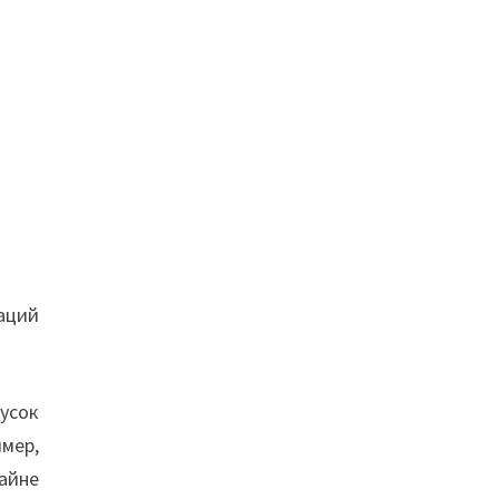
аций
усок
мер,
айне