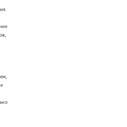
ия.
ичие
ов,
ем,
ые
лько