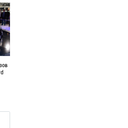
зов
rd