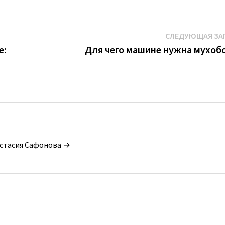
СЛЕДУЮЩАЯ ЗА
е:
Для чего машине нужна мухоб
астасия Сафонова →