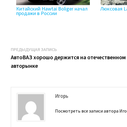
Китайский Hawtai Boliger начал
Люксовая L
продажи в России
Навигация
Предыдущая
ПРЕДЫДУЩАЯ ЗАПИСЬ
запись:
АвтоВАЗ хорошо держится на отечественном
по
авторынке
записям
Игорь
Посмотреть все записи автора Иг