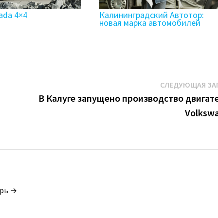
ada 4×4
Калининградский Автотор:
новая марка автомобилей
СЛЕДУЮЩАЯ ЗА
В Калуге запущено производство двигат
Volksw
орь →