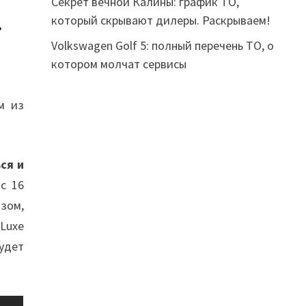
Секрет вечной Калины: график ТО,
который скрывают дилеры. Раскрываем!
»
Volkswagen Golf 5: полный перечень ТО, о
котором молчат сервисы
м из
ся и
с 16
зом,
Luxe
удет