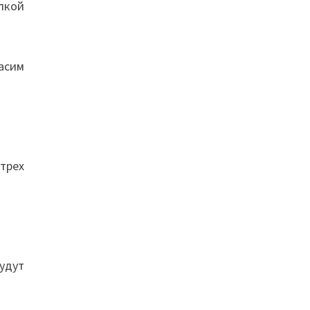
лкой
асим
трех
удут