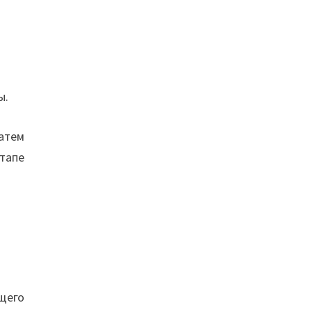
ы.
атем
тапе
щего