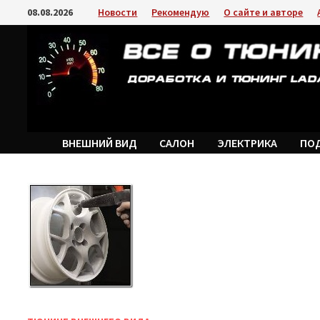
Перейти
08.08.2026
Новости
Рекомендую
О сайте и авторе
к
содержимому
ВНЕШНИЙ ВИД
САЛОН
ЭЛЕКТРИКА
ПО