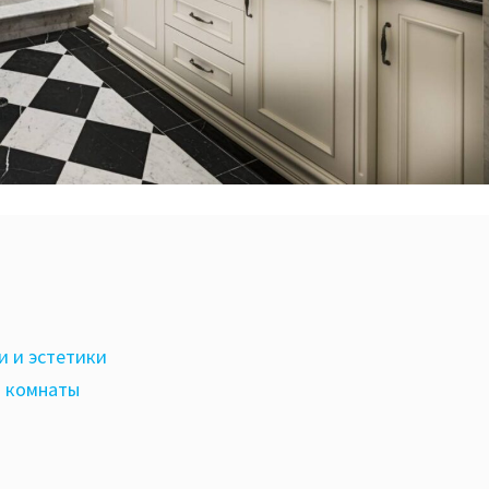
и и эстетики
й комнаты