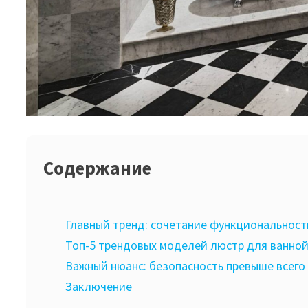
Содержание
Главный тренд: сочетание функциональност
Топ-5 трендовых моделей люстр для ванно
Важный нюанс: безопасность превыше всего
Заключение