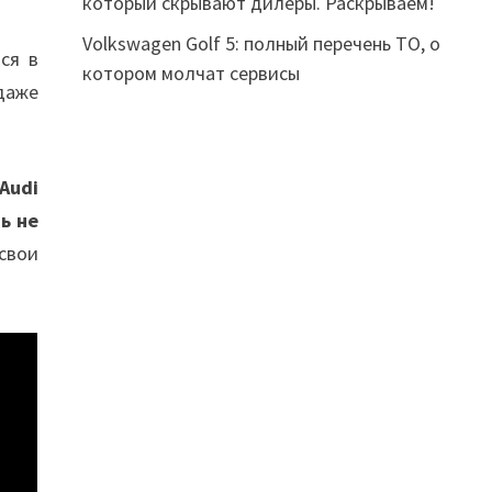
который скрывают дилеры. Раскрываем!
Volkswagen Golf 5: полный перечень ТО, о
ся в
котором молчат сервисы
даже
Audi
ь не
свои