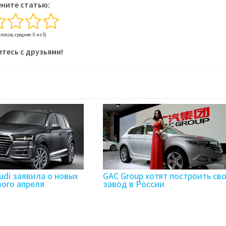
ните статью:
олосов, среднее: 0 из 5)
тесь с друзьями!
udi заявила о новых
GAC Group хотят построить св
вого апреля
завод в России