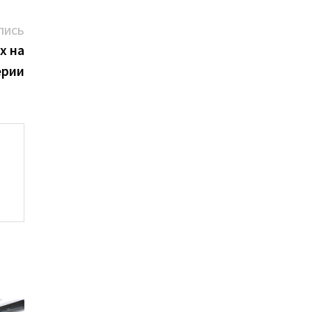
Следующая
ПИСЬ
запись:
х на
ерии