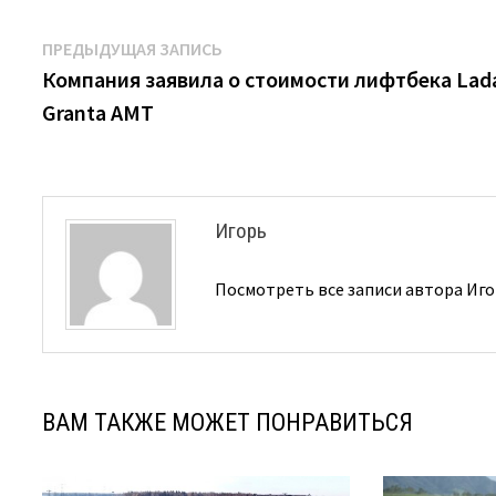
Навигация
Предыдущая
ПРЕДЫДУЩАЯ ЗАПИСЬ
запись:
Компания заявила о стоимости лифтбека Lad
по
Granta AMT
записям
Игорь
Посмотреть все записи автора Иг
ВАМ ТАКЖЕ МОЖЕТ ПОНРАВИТЬСЯ