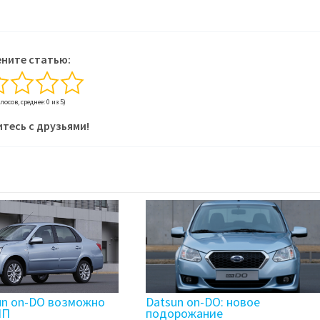
ните статью:
олосов, среднее: 0 из 5)
тесь с друзьями!
un on-DO возможно
Datsun on-DO: новое
ПП
подорожание