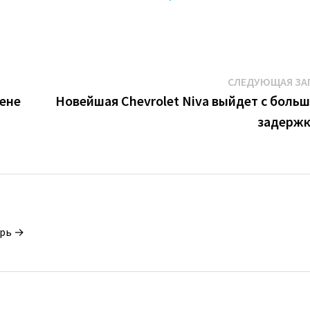
СЛЕДУЮЩАЯ ЗА
цене
Новейшая Chevrolet Niva выйдет с боль
задерж
орь →