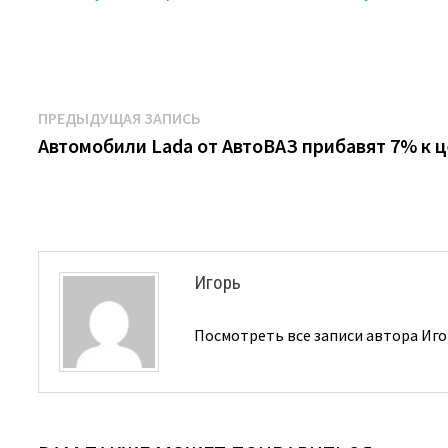
Навигация
Предыдущая
ПРЕДЫДУЩАЯ ЗАПИСЬ
запись:
Автомобили Lada от АвтоВАЗ прибавят 7% к 
по
записям
Игорь
Посмотреть все записи автора Иг