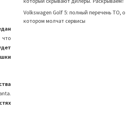
который скрывают дилеры. Раскрываем!
Volkswagen Golf 5: полный перечень ТО, о
котором молчат сервисы
едан
 что
удет
ушки
ства
nta.
стях