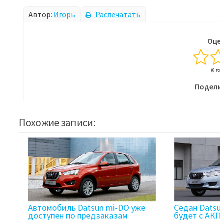
Автор:
Игорь
Распечатать
Оце
(0 г
Подели
Похожие записи:
Автомобиль Datsun mi-DO уже
Седан Dats
доступен по предзаказам
будет с АК