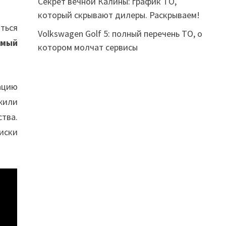
Секрет вечной Калины: график ТО,
который скрывают дилеры. Раскрываем!
ться
Volkswagen Golf 5: полный перечень ТО, о
амый
котором молчат сервисы
ацию
жили
тва.
диски