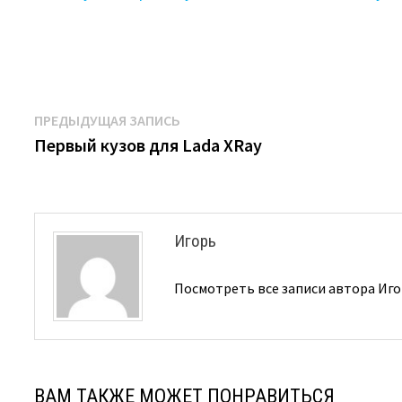
Навигация
Предыдущая
ПРЕДЫДУЩАЯ ЗАПИСЬ
запись:
Первый кузов для Lada XRay
по
записям
Игорь
Посмотреть все записи автора Иг
ВАМ ТАКЖЕ МОЖЕТ ПОНРАВИТЬСЯ