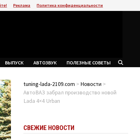
йте!
Реклама
Политика конфиденциальности
ВЫПУСК
АВТОЗВУК
ПОЛЕЗНЫЕ СОВЕТЫ
tuning-lada-2109.com
>
Новости
>
АвтоВАЗ забрал производство новой
Lada 4×4 Urban
СВЕЖИЕ НОВОСТИ