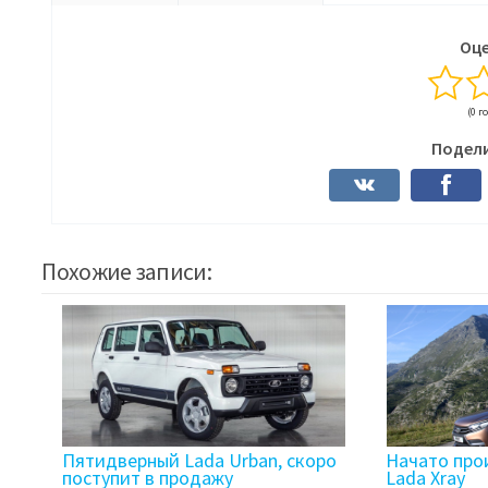
Оце
(0 г
Подели
Похожие записи:
Пятидверный Lada Urban, скоро
Начато про
поступит в продажу
Lada Xray