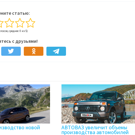
ните статью:
олосов, среднее: 0 из 5)
тесь с друзьями!
изводство новой
АВТОВАЗ увеличит объемы
производства автомобилей