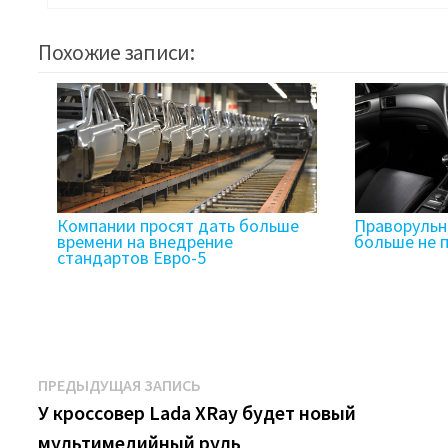
Похожие записи:
Компании просят дать больше
Праворульн
времени на внедрение
больше не 
стандартов Евро-5
Навигация
Предыдущая
ПРЕДЫДУЩАЯ ЗАПИСЬ
запись:
У кроссовер Lada XRay будет новый
по
мультимедийный руль