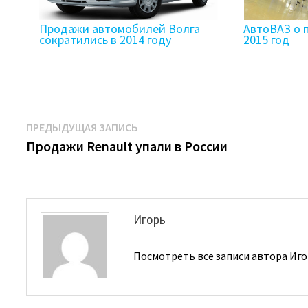
Продажи автомобилей Волга
АвтоВАЗ о 
сократились в 2014 году
2015 год
Навигация
Предыдущая
ПРЕДЫДУЩАЯ ЗАПИСЬ
запись:
Продажи Renault упали в России
по
записям
Игорь
Посмотреть все записи автора Иг