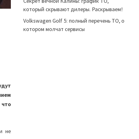
Секрет вечной Калины: график ТО,
который скрывают дилеры. Раскрываем!
Volkswagen Golf 5: полный перечень ТО, о
котором молчат сервисы
удут
нием
 что
и не