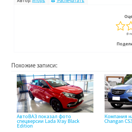
Автор:
Игорь
Распечатать
Оце
(0 г
Подели
Похожие записи:
АвтоВАЗ показал фото
Компания н
спецверсии Lada Xray Black
Changan CS
Edition