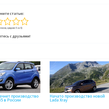
ните статью:
олосов, среднее: 0 из 5)
тесь с друзьями!
ачнет производство
Начато производство новой
35 в России
Lada Xray