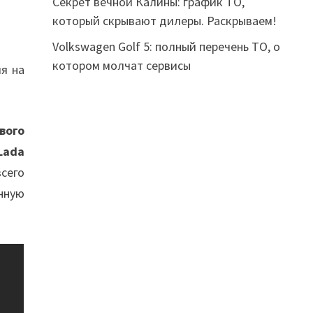
Секрет вечной Калины: график ТО,
который скрывают дилеры. Раскрываем!
Volkswagen Golf 5: полный перечень ТО, о
котором молчат сервисы
я на
вого
Lada
сего
нную