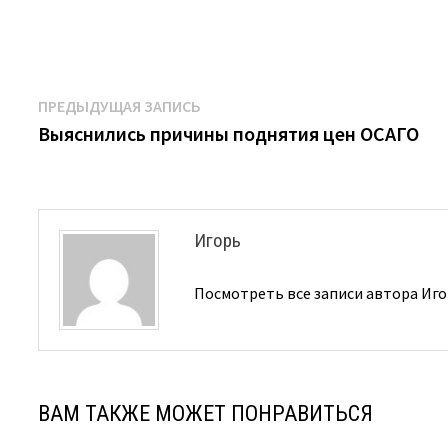
Навигация
Предыдущая
ПРЕДЫДУЩАЯ ЗАПИСЬ
запись:
Выяснились причины поднятия цен ОСАГО
по
записям
Игорь
Посмотреть все записи автора Иг
ВАМ ТАКЖЕ МОЖЕТ ПОНРАВИТЬСЯ