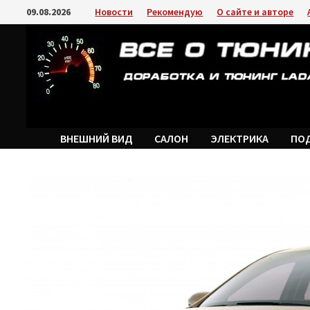
Перейти
09.08.2026
Новости
Рекомендую
О сайте и авторе
к
содержимому
ВНЕШНИЙ ВИД
САЛОН
ЭЛЕКТРИКА
ПО