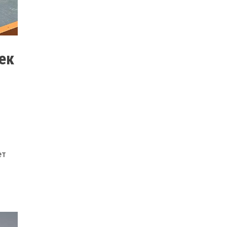
ек
ет
й