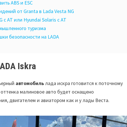
вить ABS и ESC
дений от Granta в Lada Vesta NG
 с AT или Hyundai Solaris с AT
мышленного туризма
шки безопасности на LADA
ADA Iskra
мьерный
автомобиль
лада искра готовится к поточному
о оттенка малиновое авто будет оснащено
я, двигателем и авиатором как и у лады Веста.