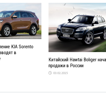
ение KIA Sorento
зводят в
е
Китайский Hawtai Boliger нач
продажи в России
03.02.2015