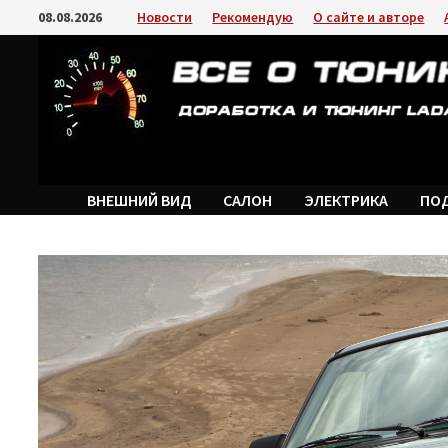
Перейти
08.08.2026
Новости
Рекомендую
О сайте и авторе
к
содержимому
ВНЕШНИЙ ВИД
САЛОН
ЭЛЕКТРИКА
ПО