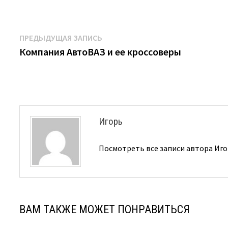
Навигация
Предыдущая
ПРЕДЫДУЩАЯ ЗАПИСЬ
запись:
Компания АвтоВАЗ и ее кроссоверы
по
записям
Игорь
Посмотреть все записи автора Иг
ВАМ ТАКЖЕ МОЖЕТ ПОНРАВИТЬСЯ