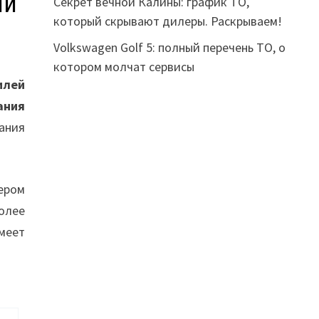
ии
Секрет вечной Калины: график ТО,
который скрывают дилеры. Раскрываем!
Volkswagen Golf 5: полный перечень ТО, о
котором молчат сервисы
илей
ания
ания
дером
олее
меет