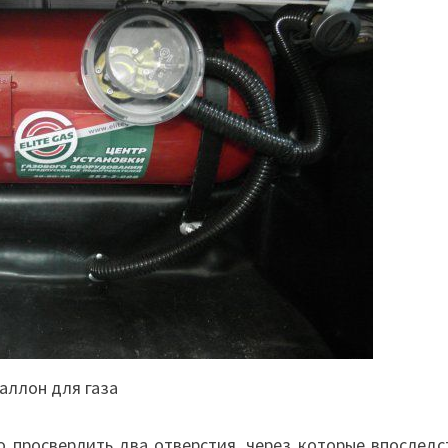
аллон для газа
о просверлить два отверстия, через которые впоследс