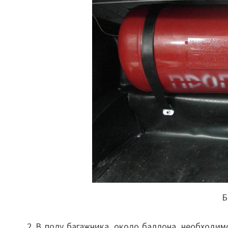
Б
В полу багажника, около баллона, необходим