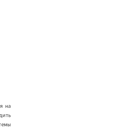
я на
дить
темы