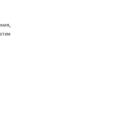
ния,
атем