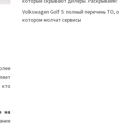
который скрывают дилеры. Раскрываем!
Volkswagen Golf 5: полный перечень ТО, о
котором молчат сервисы
олее
ляет
 кто
ю на
ание