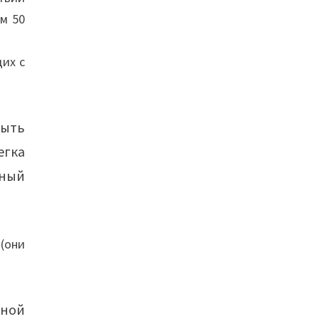
м 50
щих с
быть
егка
чный
(они
чной