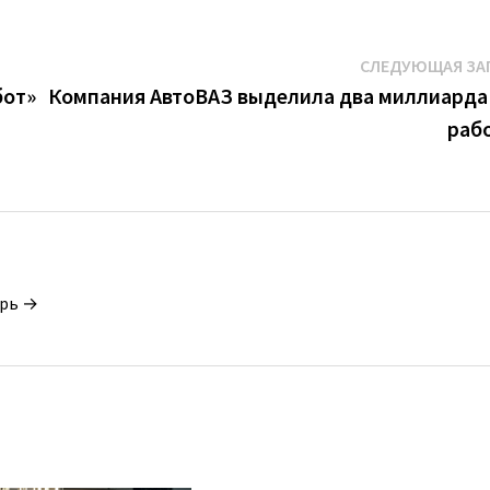
СЛЕДУЮЩАЯ ЗА
бот»
Компания АвтоВАЗ выделила два миллиарда
раб
орь →