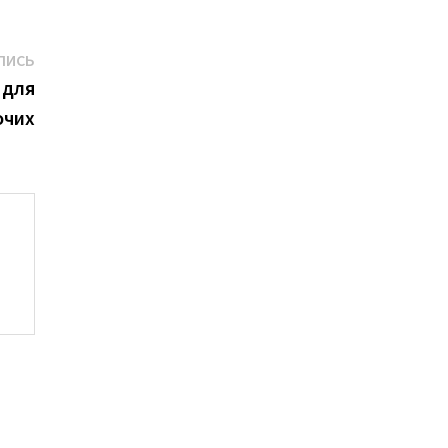
Следующая
ПИСЬ
запись:
 для
очих