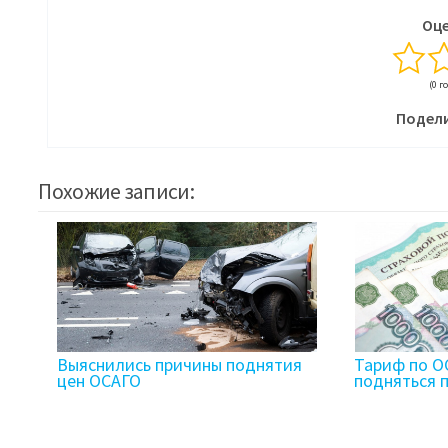
Оце
(0 г
Подели
Похожие записи:
Выяснились причины поднятия
Тариф по О
цен ОСАГО
подняться 