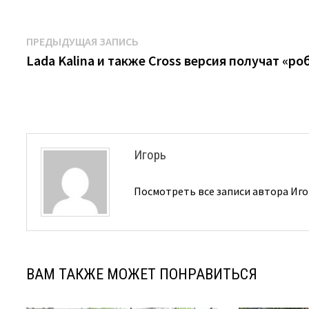
Навигация
Предыдущая
ПРЕДЫДУЩАЯ ЗАПИСЬ
запись:
Lada Kalina и также Cross версия получат «ро
по
записям
Игорь
Посмотреть все записи автора Иг
ВАМ ТАКЖЕ МОЖЕТ ПОНРАВИТЬСЯ