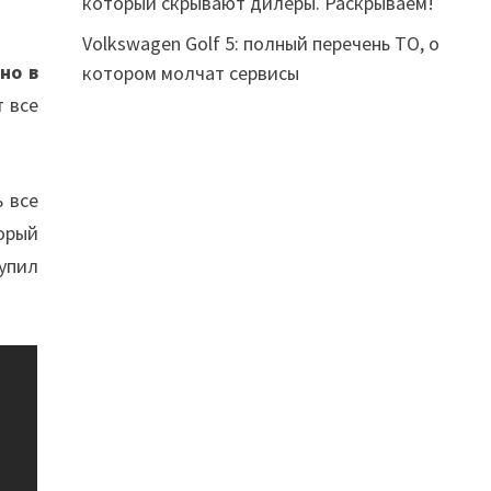
который скрывают дилеры. Раскрываем!
Volkswagen Golf 5: полный перечень ТО, о
но в
котором молчат сервисы
 все
 все
торый
упил