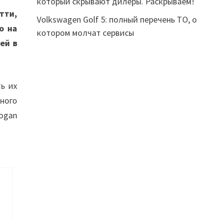
который скрывают дилеры. Раскрываем!
тти,
Volkswagen Golf 5: полный перечень ТО, о
о на
котором молчат сервисы
ей в
ь их
ного
ogan