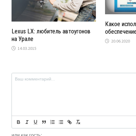
Какое испол
Lexus LX: любитель автоугонов
обеспечени
на Урале
20.06.2020
14.03.2015
или как гость: