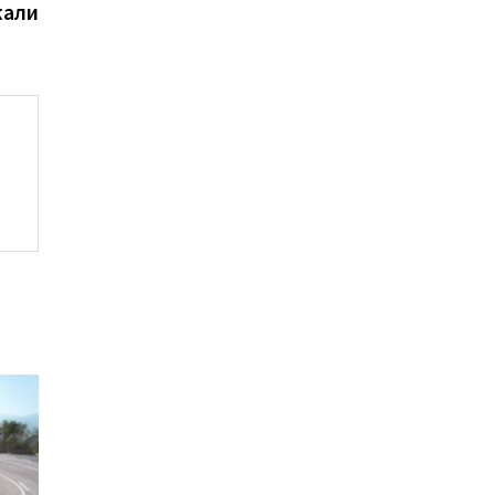
запись:
жали