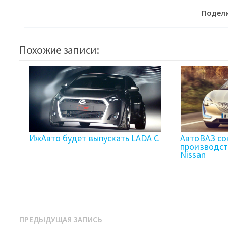
Подели
Похожие записи:
ИжАвто будет выпускать LADA C
АвтоВАЗ со
производств
Nissan
Навигация
Предыдущая
ПРЕДЫДУЩАЯ ЗАПИСЬ