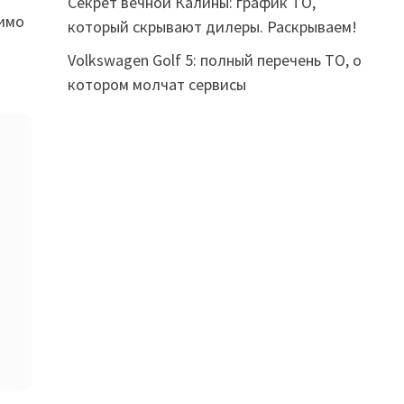
Секрет вечной Калины: график ТО,
тимо
который скрывают дилеры. Раскрываем!
Volkswagen Golf 5: полный перечень ТО, о
котором молчат сервисы