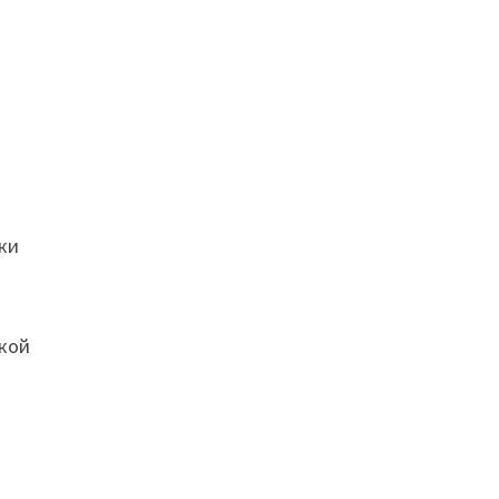
:
шки
окой
и