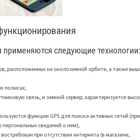
 функционирования
я применяются следующие технологии
ков, расположенных на околоземной орбите, а также вы
ых полисах;
тниковую связь, и земной сервер; характеризуется выс
спользуются функции GPS для поиска активных сетей (пр
р персональных сведений о нем);
од востребован при отсутствии интернета (в магазине,