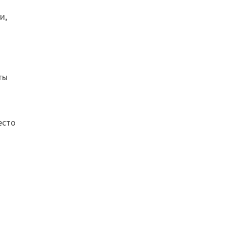
и,
ты
есто