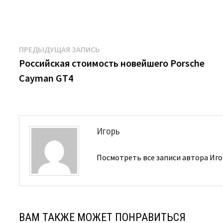
Навигация
Предыдущая
ПРЕДЫДУЩАЯ ЗАПИСЬ
запись:
Российская стоимость новейшего Porsche
по
Cayman GT4
записям
Игорь
Посмотреть все записи автора Иг
ВАМ ТАКЖЕ МОЖЕТ ПОНРАВИТЬСЯ