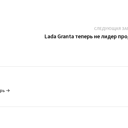
СЛЕДУЮЩАЯ ЗА
Lada Granta теперь не лидер пр
орь →