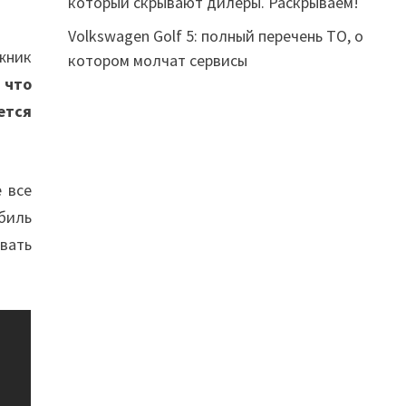
который скрывают дилеры. Раскрываем!
Volkswagen Golf 5: полный перечень ТО, о
жник
котором молчат сервисы
 что
ется
 все
биль
вать