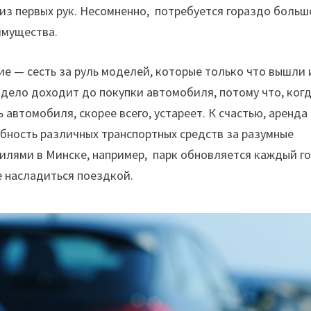
из
первых
рук
.
Несомненно
,
потребуется
гораздо
больш
имущества
.
ие
—
сесть
за
руль
моделей
,
которые
только
что
вышли
дело
доходит
до
покупки
автомобиля
,
потому
что
,
ког
ь
автомобиля
,
скорее
всего
,
устареет
.
К
счастью
,
аренда
бность
различных
транспортных
средств
за
разумные
билями
в
М
инске
,
например
,
парк
обновляется
каждый
г
е
насладиться
поездкой
.