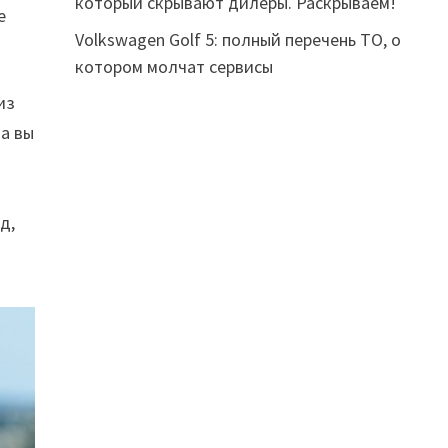
который скрывают дилеры. Раскрываем!
е
Volkswagen Golf 5: полный перечень ТО, о
котором молчат сервисы
из
да
вы
од
,