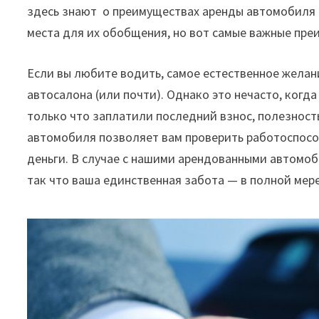
здесь знают
о
преимуществах
аренды
автомобиля
места
для
их
обобщения
,
но
вот
самые
важные
пре
Если
вы
любите
водить
,
самое
естественное
желан
автосалона
(
или
почти
).
Однако
это
нечасто
,
когда
только
что
заплатили
последний
взнос
,
полезност
автомобиля
позволяет
вам
проверить
работоспосо
деньги
.
В
случае
с
нашими
арендованными
автомо
так
что
ваша
единственная
забота
—
в
полной
мер