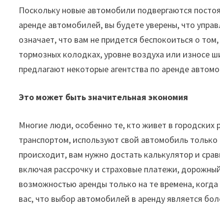
Поскольку новые автомобили подвергаются посто
аренде автомобилей, вы будете уверены, что упра
означает, что вам не придется беспокоиться о том,
тормозных колодках, уровне воздуха или износе ши
предлагают некоторые агентства по аренде автом
Это
может
быть
значительная
экономия
Многие
люди
,
особенно
те
,
кто
живет
в
городских
транспортом
,
используют
свой
автомобиль
только
происходит
,
вам
нужно
достать
калькулятор
и
срав
включая
рассрочку
и
страховые
платежи
,
дорожны
возможностью
аренды
только
на
те
времена
,
когда
вас
,
что
выбор
автомобилей
в
аренду
является
бол