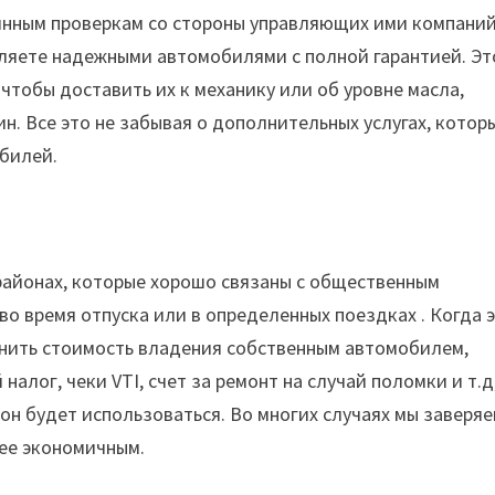
янным проверкам со стороны управляющих ими компаний
вляете надежными автомобилями с полной гарантией. Эт
 чтобы доставить их к механику или об уровне масла,
н. Все это не забывая о дополнительных услугах, котор
обилей.
районах
,
которые
хорошо
связаны
с
общественным
во
время
отпуска
или
в
определенных
поездках
.
Когда
нить
стоимость
владения
собственным
автомобилем
,
й
налог
,
чеки
VTI
,
счет
за
ремонт
на
случай
поломки
и
т
.д
он
будет
использоваться
.
Во
многих
случаях
мы
заверя
ее
экономичным
.