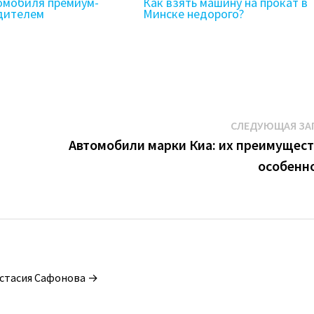
омобиля премиум-
Как взять машину на прокат в
одителем
Минске недорого?
СЛЕДУЮЩАЯ ЗА
Автомобили марки Киа: их преимущест
особенн
астасия Сафонова →