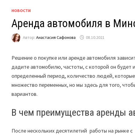
НОВОСТИ
Аренда автомобиля в Мин
Автор:
Анастасия Сафонова
08.10.2021
Решение
о
покупке
или
аренде
автомобиля
зависи
дадите
автомобилю
,
частоты
,
с
которой
он
будет
определенный
период
,
количество
людей
,
которы
множество
переменных
,
но
мы
здесь
для
того
,
чтоб
вариантов
.
В
чем
преимущества
аренды
а
После
нескольких
десятилетий
работы
на
рынке
с