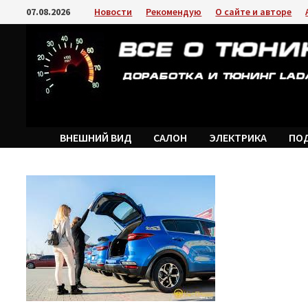
Перейти
07.08.2026
Новости
Рекомендую
О сайте и авторе
к
содержимому
ВНЕШНИЙ ВИД
САЛОН
ЭЛЕКТРИКА
ПО