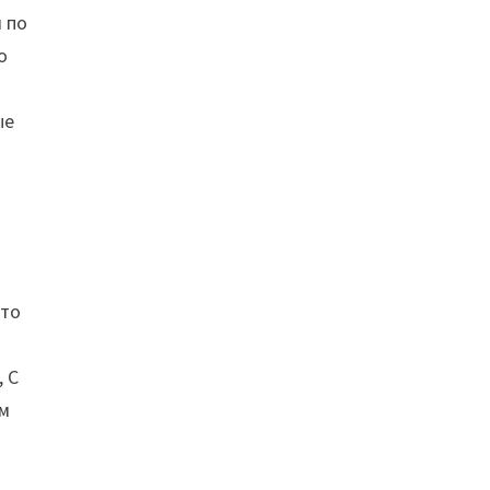
 по
о
ые
это
,
С
ем