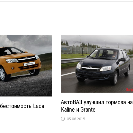
АвтоВАЗ улучшил тормоза на
ебестоимость Lada
Kalinе и Grantе
05.06.2015