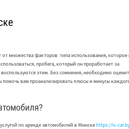
ске
т
от
множества
факторов
:
типа
использования
,
которое
использоваться
,
пробега
,
который
он
проработает
за
е
воспользуются
этим
.
Без
сомнения
,
необходимо
оцени
ы
помочь
вам
проанализировать
плюсы
и
минусы
каждог
втомобиля
?
услугой
по
аренде
автомобилей
в
Минске
https://is-car.b