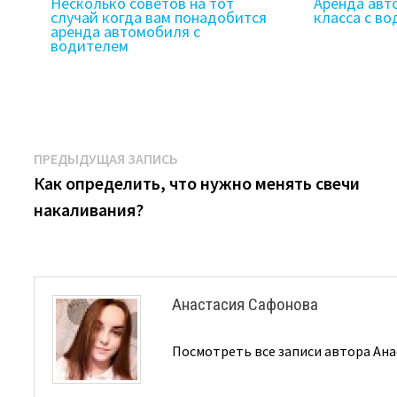
Несколько советов на тот
Аренда авт
случай когда вам понадобится
класса с в
аренда автомобиля с
водителем
Навигация
Предыдущая
ПРЕДЫДУЩАЯ ЗАПИСЬ
запись:
Как определить, что нужно менять свечи
по
накаливания?
записям
Анастасия Сафонова
Посмотреть все записи автора Ан