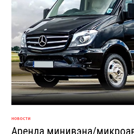
НОВОСТИ
Аренда минивэна/микроав