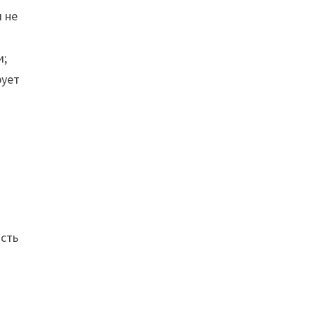
 не
и;
рует
сть