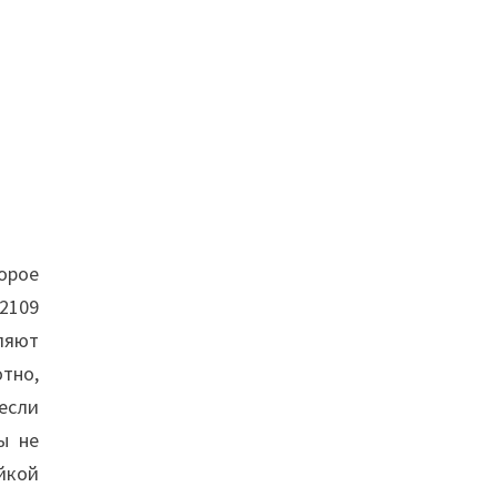
орое
2109
ляют
тно,
если
ы не
йкой