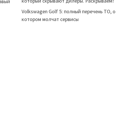
который скрывают дилеры. Раскрываем!
авый
Volkswagen Golf 5: полный перечень ТО, о
котором молчат сервисы