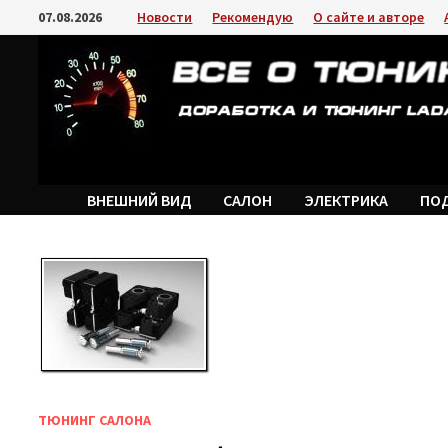
Перейти
07.08.2026
Новости
Рекомендую
О сайте и авторе
к
содержимому
ВНЕШНИЙ ВИД
САЛОН
ЭЛЕКТРИКА
ПО
ТЮНИНГ САЛОНА