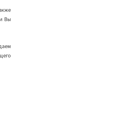
акже
ли Вы
даем
щего