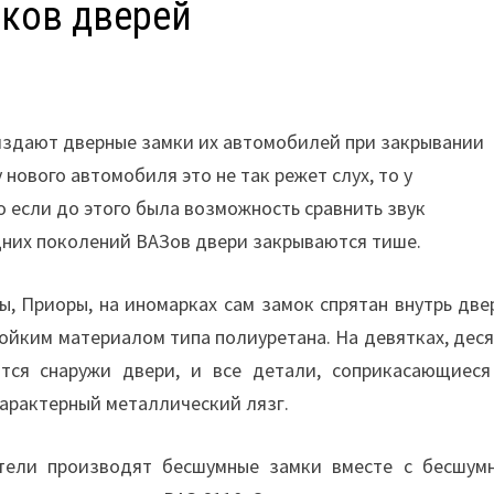
ков дверей
 издают дверные замки их автомобилей при закрывании
 нового автомобиля это не так режет слух, то у
 если до этого была возможность сравнить звук
дних поколений ВАЗов двери закрываются тише.
ы, Приоры, на иномарках сам замок спрятан внутрь две
ойким материалом типа полиуретана. На девятках, деся
тся снаружи двери, и все детали, соприкасающиеся
характерный металлический лязг.
ители производят бесшумные замки вместе с бесшум