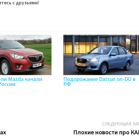
тесь с друзьями!
ли Mazda начали
Подорожание Datsun on-DO в
России
РФ
СЛЕДУЮЩАЯ ЗА
нах
Плохие новости про К