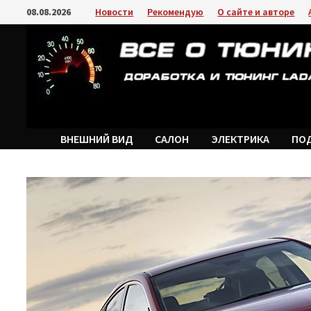
Перейти
08.08.2026
Новости
Рекомендую
О сайте и авторе
к
содержимому
ВНЕШНИЙ ВИД
САЛОН
ЭЛЕКТРИКА
ПО