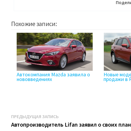
Подели
Похожие записи:
Автокомпания Mazda заявила о
Новые моде
нововведениях
продажи в 
Навигация
Предыдущая
ПРЕДЫДУЩАЯ ЗАПИСЬ
запись:
Автопроизводитель Lifan заявил о своих пла
по