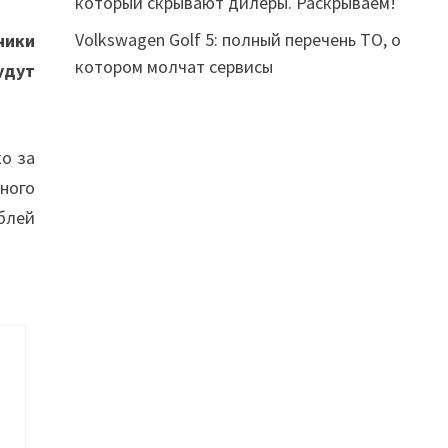
который скрывают дилеры. Раскрываем!
Volkswagen Golf 5: полный перечень ТО, о
ники
котором молчат сервисы
удут
о за
много
ублей