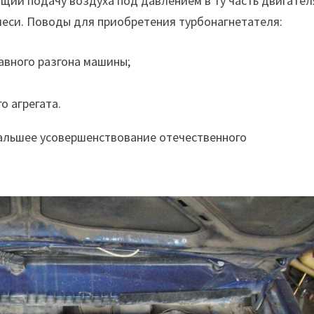
ий подачу воздуха под давлением в ту часть двигател
смеси. Поводы для приобретения турбонагнетателя:
авного разгона машины;
ного агрегата.
альшее усовершенствование отечественного