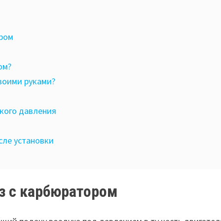
ором
ром?
воими руками?
зкого давления
осле установки
аз с карбюратором