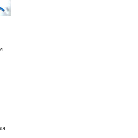
ся
ая